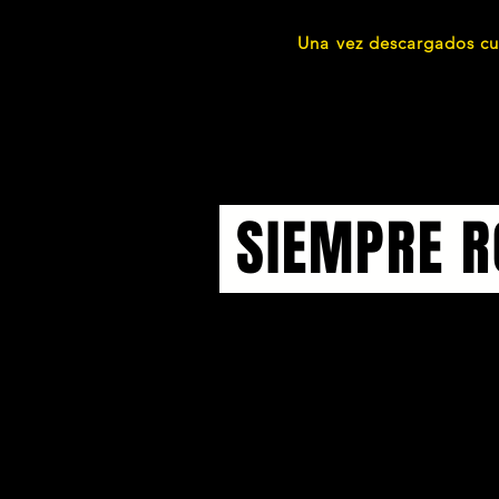
Una vez descargados cua
SIEMPRE R
Entérate de todo lo que pasa en Ra
nuestro boletín de novedades para 