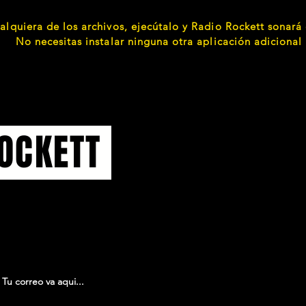
lquiera de los archivos, ejecútalo y Radio Rockett sonará 
No necesitas instalar ninguna otra aplicación adicional
OCKETT
dio Rockett. Registrate en
estar la tanto de todo